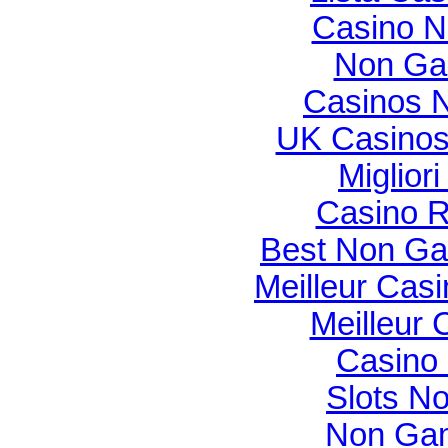
Casino N
Non Ga
Casinos 
UK Casinos
Miglior
Casino R
Best Non Ga
Meilleur Cas
Meilleur 
Casino 
Slots N
Non Gam