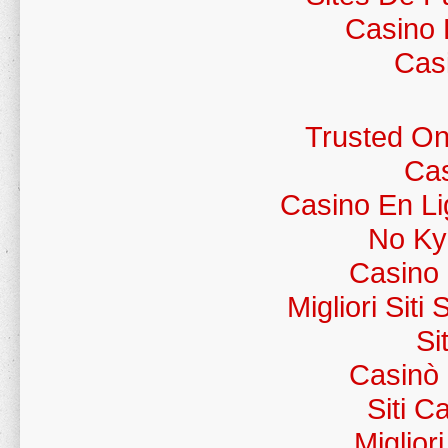
Casino 
Cas
Trusted On
Cas
Casino En L
No Ky
Casino
Migliori Si
Si
Casinò
Siti 
Miglior