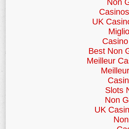
Non 
Casino
UK Casin
Migli
Casino
Best Non 
Meilleur C
Meilleu
Casin
Slots
Non G
UK Casi
Non