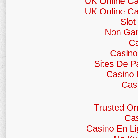
UK Online C
UK Online C
Slot
Non Ga
Ca
Casino
Sites De Pa
Casino 
Cas
Trusted On
Cas
Casino En L