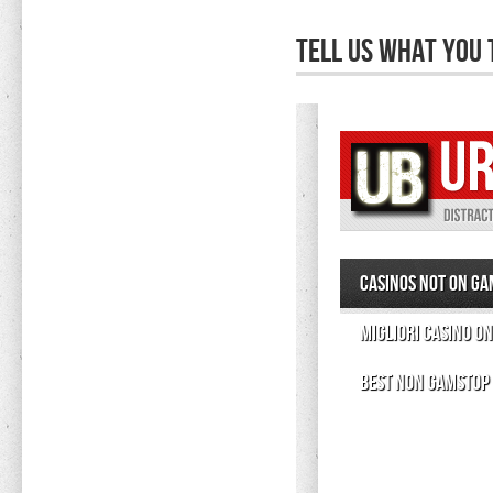
Tell Us What You 